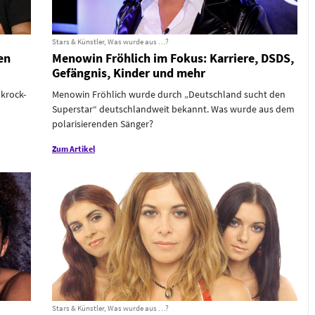
Stars & Künstler, Was wurde aus …?
en
Menowin Fröhlich im Fokus: Karriere, DSDS,
Gefängnis, Kinder und mehr
nkrock-
Menowin Fröhlich wurde durch „Deutschland sucht den
Superstar“ deutschlandweit bekannt. Was wurde aus dem
polarisierenden Sänger?
Zum Artikel
Stars & Künstler, Was wurde aus …?