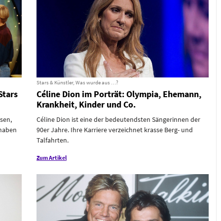
Stars & Künstler, Was wurde aus …?
Stars
Céline Dion im Porträt: Olympia, Ehemann,
Krankheit, Kinder und Co.
sen,
Céline Dion ist eine der bedeutendsten Sängerinnen der
 haben
90er Jahre. Ihre Karriere verzeichnet krasse Berg- und
Talfahrten.
Zum Artikel