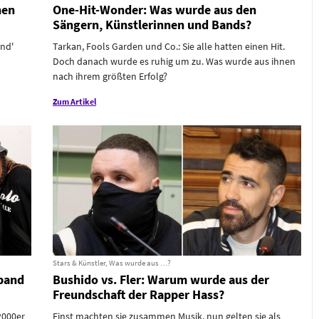
hen
One-Hit-Wonder: Was wurde aus den
Sängern, Künstlerinnen und Bands?
ind'
Tarkan, Fools Garden und Co.: Sie alle hatten einen Hit.
Doch danach wurde es ruhig um zu. Was wurde aus ihnen
nach ihrem größten Erfolg?
Zum Artikel
Stars & Künstler, Was wurde aus …?
yband
Bushido vs. Fler: Warum wurde aus der
Freundschaft der Rapper Hass?
2000er
Einst machten sie zusammen Musik, nun gelten sie als