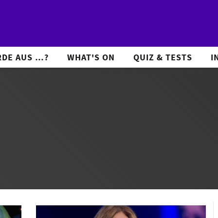
DE AUS …?
WHAT'S ON
QUIZ & TESTS
I