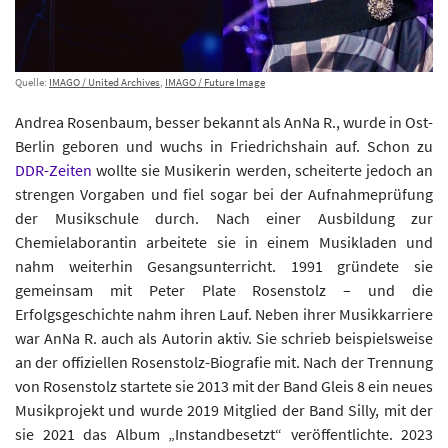
Quelle:
IMAGO / United Archives
,
IMAGO / Future Image
Andrea Rosenbaum, besser bekannt als AnNa R., wurde in Ost-
Berlin geboren und wuchs in Friedrichshain auf. Schon zu
DDR-Zeiten
wollte sie Musikerin werden, scheiterte jedoch an
strengen Vorgaben und fiel sogar bei der Aufnahmeprüfung
der Musikschule durch. Nach einer Ausbildung zur
Chemielaborantin arbeitete sie in einem Musikladen und
nahm weiterhin Gesangsunterricht. 1991 gründete sie
gemeinsam mit Peter Plate Rosenstolz – und die
Erfolgsgeschichte nahm ihren Lauf. Neben ihrer Musikkarriere
war AnNa R. auch als Autorin aktiv. Sie schrieb beispielsweise
an der offiziellen Rosenstolz-Biografie mit. Nach der Trennung
von Rosenstolz startete sie 2013 mit der Band Gleis 8 ein neues
Musikprojekt und wurde 2019 Mitglied der Band Silly, mit der
sie 2021 das Album „Instandbesetzt“ veröffentlichte. 2023