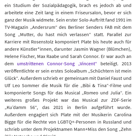
ein Studium der Sozialpädagogik, brach es jedoch ab und
arbeitete eine Zeit lang in einem Friseursalon, bevor er sich
ganz der Musik widmete. Sein erster Solo-Auftritt fand 1991 im
TV-Magazin „Andersrum“ des Berliner Senders FAB mit dem
Song „Mutter, du hast mich verlassen“ statt. Parallel zur
Karriere mit Rosenstolz komponiert Plate bis heute auch für
andere Künstler*innen, darunter Jasmin Wagner (Blümchen),
Helene Fischer, Max Raabe und Sarah Connor. Er war auch an
dem
umstrittenen Connor-Song „Vincent“
beteiligt. 2013
veröffentlichte er sein erstes Soloalbum „Schüchtern ist mein
Glück“. Außerdem schrieb er gemeinsam mit Daniel Faust und
Ulf Leo Sommer die Musik für die „Bibi & Tina“-Filme und
komponierte Songs für das Musical „Romeo und Julia“. Ein
weiteres großes Projekt war das Musical zur ZDF-Serie
„Ku’damm 56“, das 2021 in Berlin aufgeführt wurde.
Außerdem engagiert sich Plate mit der Musikerin Carolina
Bigge für die Rechte von LGBTQ+-Personen in Russland und
schrieb unter dem Projektnamen Mann+Miss den Song „Zehn