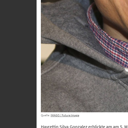
Quelle:
IMAGO / Future Image
Hayrettin Silva Gonzalez erblickte am am 5. 