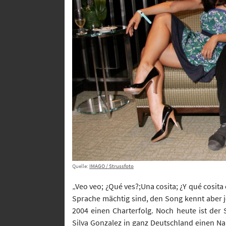
Quelle:
IMAGO / Strussfoto
„Veo veo; ¿Qué ves?;Una cosita; ¿Y qué cosi
Sprache mächtig sind, den Song kennt aber j
2004 einen Charterfolg. Noch heute ist der
Silva Gonzalez in ganz Deutschland einen N