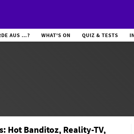
DE AUS …?
WHAT'S ON
QUIZ & TESTS
I
: Hot Banditoz, Reality-TV,