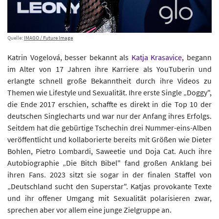
Quelle:
IMAGO / Future Image
Katrin Vogelová, besser bekannt als
Katja Krasavice
, begann
im Alter von 17 Jahren ihre Karriere als YouTuberin und
erlangte schnell große Bekanntheit durch ihre Videos zu
Themen wie Lifestyle und Sexualität. Ihre erste Single „Doggy",
die Ende 2017 erschien, schaffte es direkt in die Top 10 der
deutschen Singlecharts und war nur der Anfang ihres Erfolgs.
Seitdem hat die gebürtige Tschechin drei Nummer-eins-Alben
veröffentlicht und kollaborierte bereits mit Größen wie Dieter
Bohlen, Pietro Lombardi, Saweetie und Doja Cat. Auch ihre
Autobiographie „Die Bitch Bibel" fand großen Anklang bei
ihren Fans. 2023 sitzt sie sogar in der finalen Staffel von
„Deutschland sucht den Superstar". Katjas provokante Texte
und ihr offener Umgang mit Sexualität polarisieren zwar,
sprechen aber vor allem eine junge Zielgruppe an.