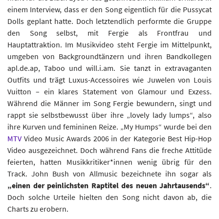
einem Interview, dass er den Song eigentlich für die Pussycat
Dolls geplant hatte. Doch letztendlich performte die Gruppe
den Song selbst, mit Fergie als Frontfrau und
Hauptattraktion. Im Musikvideo steht Fergie im Mittelpunkt,
umgeben von Backgroundtänzern und ihren Bandkollegen
apl.de.ap, Taboo und will.i.am. Sie tanzt in extravaganten
Outfits und trägt Luxus-Accessoires wie Juwelen von Louis
Vuitton – ein klares Statement von Glamour und Exzess.
Während die Männer im Song Fergie bewundern, singt und
rappt sie selbstbewusst über ihre „lovely lady lumps“, also
ihre Kurven und femininen Reize. „My Humps“ wurde bei den
MTV
Video Music Awards 2006 in der Kategorie Best Hip-Hop
Video ausgezeichnet. Doch während Fans die freche Attitüde
feierten, hatten Musikkritiker*innen wenig übrig für den
Track. John Bush von Allmusic bezeichnete ihn sogar als
„einen der peinlichsten Raptitel des neuen Jahrtausends“
.
Doch solche Urteile hielten den Song nicht davon ab, die
Charts zu erobern.