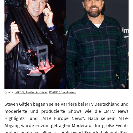
Quelle:
IMAGO / United Archives
,
IMAGO / Eventpress
Steven Gätjen begann seine Karriere bei MTV Deutschland und
moderierte und produzierte Shows wie die „MTV News
Highlights“ und „MTV Europe News“. Nach seinem MTV-
Abgang wurde er zum gefragten Moderator für große Events
und ist heute vor allem als Hollywood-Experte bekannt. Egal