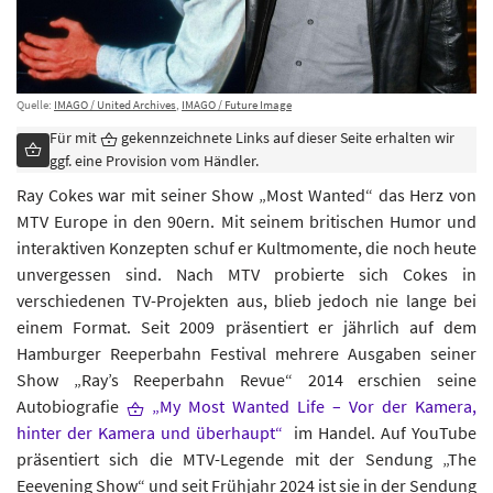
Quelle:
IMAGO / United Archives
,
IMAGO / Future Image
Für mit
gekennzeichnete Links auf dieser Seite erhalten wir
ggf. eine Provision vom Händler.
Ray Cokes war mit seiner Show „Most Wanted“ das Herz von
MTV Europe in den 90ern. Mit seinem britischen Humor und
interaktiven Konzepten schuf er Kultmomente, die noch heute
unvergessen sind. Nach MTV probierte sich Cokes in
verschiedenen TV-Projekten aus, blieb jedoch nie lange bei
einem Format. Seit 2009 präsentiert er jährlich auf dem
Hamburger Reeperbahn Festival mehrere Ausgaben seiner
Show „Ray’s Reeperbahn Revue“ 2014 erschien seine
Autobiografie
„My Most Wanted Life – Vor der Kamera,
hinter der Kamera und überhaupt“
im Handel. Auf YouTube
präsentiert sich die MTV-Legende mit der Sendung „The
Eeevening Show“ und seit Frühjahr 2024 ist sie in der Sendung