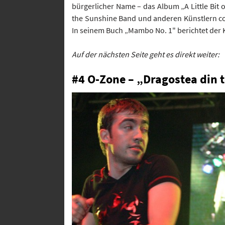
bürgerlicher Name – das Album „A Little Bit 
the Sunshine Band und anderen Künstlern co
In seinem Buch „Mambo No. 1" berichtet der 
Auf der nächsten Seite geht es direkt weiter:
#4 O-Zone – „Dragostea din t