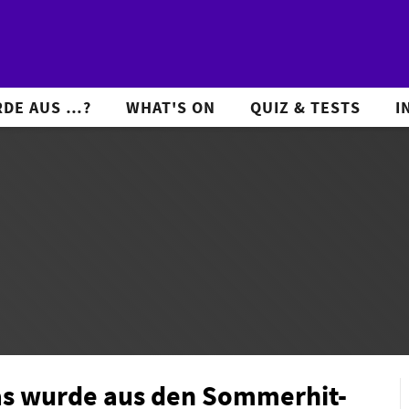
DE AUS …?
WHAT'S ON
QUIZ & TESTS
I
Was wurde aus den Sommerhit-