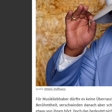
Quelle:
IMAGO / Hoffmann
Für Musikliebhaber dürfte es keine Überras
Berühmtheit, verschwinden danach aber sch
etwas von ihnen hört. Doch das bedeutet nich