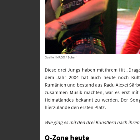
Quelle:
IMAGO / Scherf
Diese drei Jungs haben mit ihrem Hit „Drag
dem Jahr 2004 hat auch heute noch Kults
Rumänien und bestand aus Radu Alexei Sârbu,
zusammen Musik machten, war es erst mit i
Heimatlandes bekannt zu werden. Der Song
hierzulande den ersten Platz.
Wie ging es mit den drei Künstlern nach ihrem
O-Zone heute