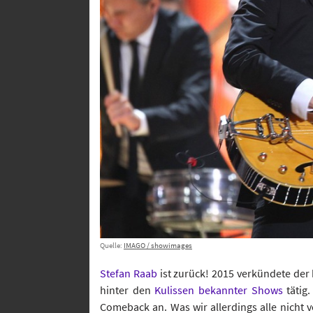
Quelle:
IMAGO / showimages
Stefan Raab
ist zurück! 2015 verkündete der 
hinter den
Kulissen bekannter Shows
tätig.
Comeback an. Was wir allerdings alle nicht 