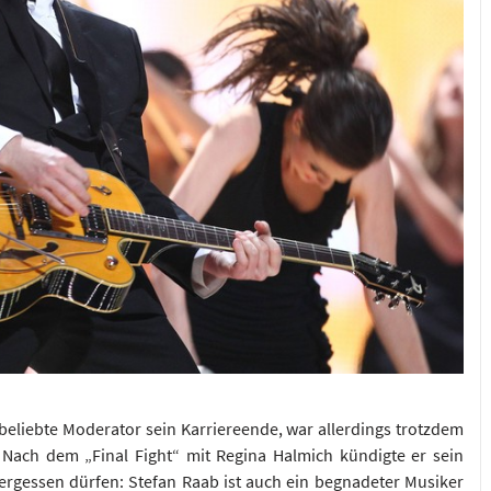
beliebte Moderator sein Karriereende, war allerdings trotzdem
 Nach dem „Final Fight“ mit Regina Halmich kündigte er sein
vergessen dürfen: Stefan Raab ist auch ein begnadeter Musiker