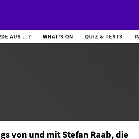
DE AUS …?
WHAT'S ON
QUIZ & TESTS
I
ngs von und mit Stefan Raab, die