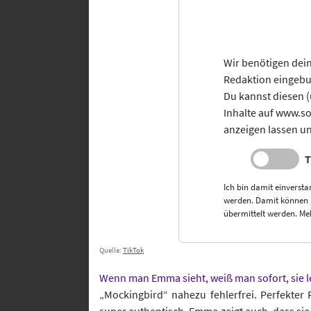
Wir benötigen dein
Redaktion eingebu
Du kannst diesen (
Inhalte auf www.s
anzeigen lassen un
T
Ich bin damit einversta
werden. Damit können 
übermittelt werden. Me
Quelle:
TikTok
Wenn man Emma sieht, weiß man sofort, sie 
„Mockingbird“ nahezu fehlerfrei. Perfekter 
super authentisch. Emma zeigt auch, dass sie