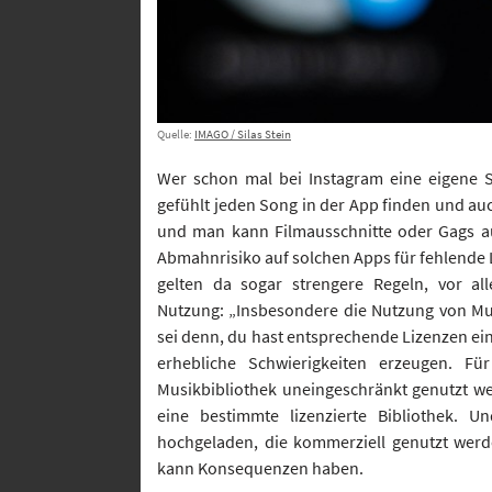
Quelle:
IMAGO / Silas Stein
Wer schon mal bei Instagram eine eigene S
gefühlt jeden Song in der App finden und au
und man kann Filmausschnitte oder Gags au
Abmahnrisiko auf solchen Apps für fehlende 
gelten da sogar strengere Regeln, vor all
Nutzung: „Insbesondere die Nutzung von Musi
sei denn, du hast entsprechende Lizenzen ein
erhebliche Schwierigkeiten erzeugen. Fü
Musikbibliothek uneingeschränkt genutzt we
eine bestimmte lizenzierte Bibliothek. U
hochgeladen, die kommerziell genutzt werde
kann Konsequenzen haben.