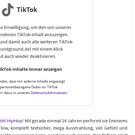
TikTok
e Einwilligung, um den von unserer
ndenen TikTok-Inhalt anzuzeigen.
und damit auch alle weiteren TikTok-
oundground.de) mit einem Klick
d auch wieder deaktivieren.
ikTok-Inhalte immer anzeigen
nden, dass mir externe Inhalte angezeigt
personenbezogene Daten an TikTok
hr dazu in unseren
Datenschutzhinweisen
.
lebt HipHop
! Mit gerade einmal 14 Jahren performt sie Eminems
Flow, komplett textsicher, mega Ausstrahlung, viel Gefühl und
 nicht nur rappen kann, sondern auch singen. Den Refrain singt