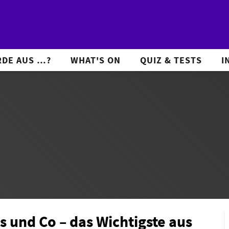
DE AUS …?
WHAT'S ON
QUIZ & TESTS
I
s und Co – das Wichtigste aus