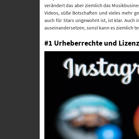
verändert das aber ziemlich das Musikbusines
Videos, süße Botschaften und vieles mehr g
auch für Stars ungewohnt ist, ist klar. Auch
auseinandersetzen, sonst kann es ziemlich t
#1 Urheberrechte und Lizenz