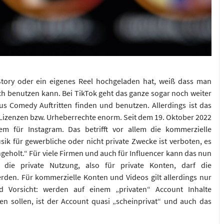
tory oder ein eigenes Reel hochgeladen hat, weiß dass man
ch benutzen kann. Bei TikTok geht das ganze sogar noch weiter
s Comedy Auftritten finden und benutzen. Allerdings ist das
Lizenzen bzw. Urheberrechte enorm. Seit dem 19. Oktober 2022
em für Instagram. Das betrifft vor allem die kommerzielle
k für gewerbliche oder nicht private Zwecke ist verboten, es
geholt.“ Für viele Firmen und auch für Influencer kann das nun
r die private Nutzung, also für private Konten, darf die
rden. Für kommerzielle Konten und Videos gilt allerdings nur
nd Vorsicht: werden auf einem „privaten“ Account Inhalte
n sollen, ist der Account quasi „scheinprivat“ und auch das