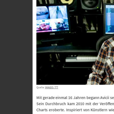
Quelle:
IMAGO / TT
Mit gerade einmal 16 Jahren begann Avicii s
Sein Durchbruch kam 2010 mit der Veröffen
Charts eroberte. Inspiriert von Künstlern wi