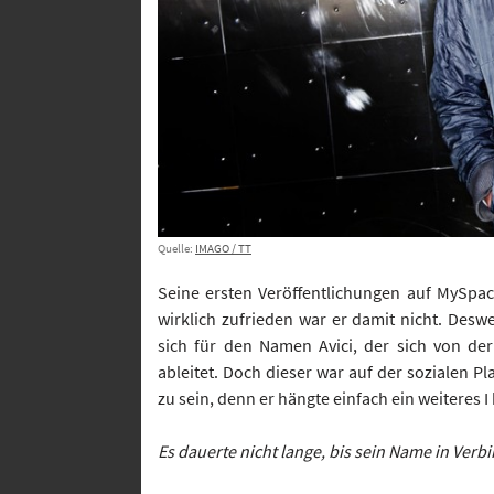
Quelle:
IMAGO / TT
Seine ersten Veröffentlichungen auf MySpa
wirklich zufrieden war er damit nicht. Desw
sich für den Namen Avici, der sich von de
ableitet. Doch dieser war auf der sozialen P
zu sein, denn er hängte einfach ein weiteres I
Es dauerte nicht lange, bis sein Name in Verb