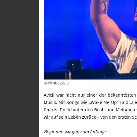
Quelle:
IMAGO / TT
Avicii war nicht nur einer der bekanntesten
Musik. Mit Songs wie „Wake Me Up“ und „Lev
Charts. Doch hinter den Beats und Melodien v
wir auf sein Leben zurück – von den ersten Sc
Beginnen wir ganz am Anfang: