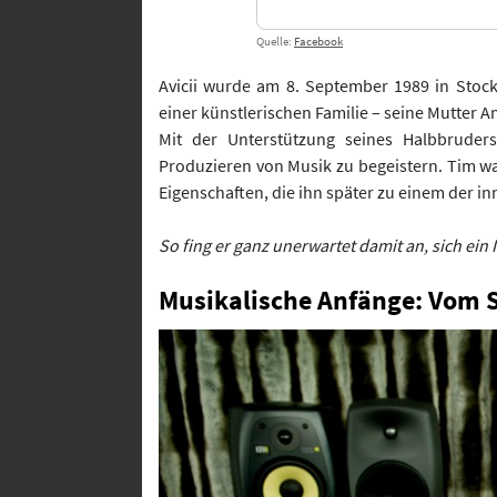
Quelle:
Facebook
Avicii wurde am 8. September 1989 in Stoc
einer künstlerischen Familie – seine Mutter An
Mit der Unterstützung seines Halbbruder
Produzieren von Musik zu begeistern. Tim wa
Eigenschaften, die ihn später zu einem der i
So fing er ganz unerwartet damit an, sich ei
Musikalische Anfänge: Vom 