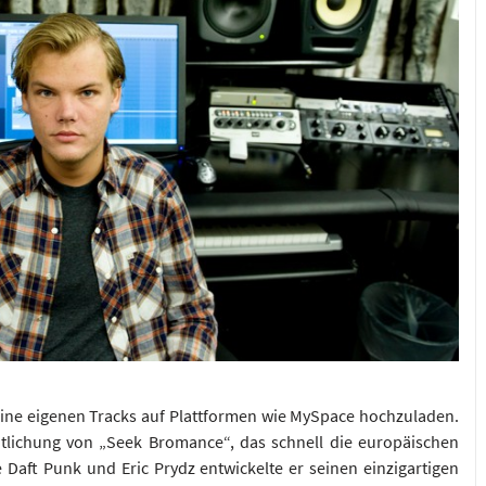
eine eigenen Tracks auf Plattformen wie MySpace hochzuladen.
tlichung von „Seek Bromance“, das schnell die europäischen
e Daft Punk und Eric Prydz entwickelte er seinen einzigartigen