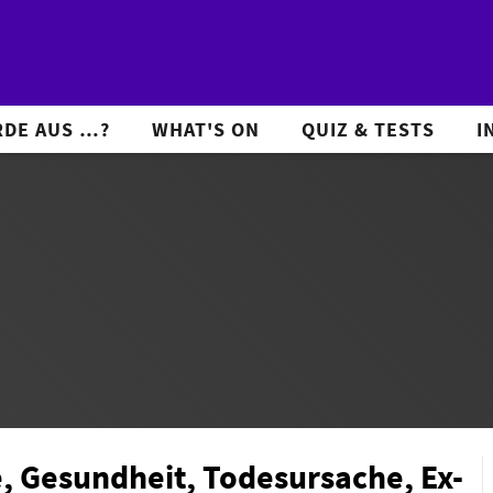
DE AUS …?
WHAT'S ON
QUIZ & TESTS
I
ge, Gesundheit, Todesursache, Ex-